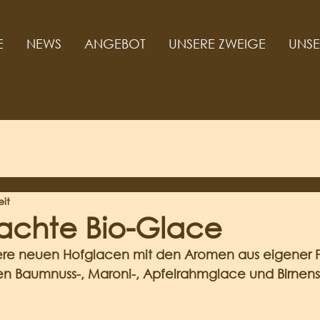
E
NEWS
ANGEBOT
UNSERE ZWEIGE
UNSE
eit
chte Bio-Glace
ere neuen Hofglacen mit den Aromen aus eigener P
en Baumnuss-, Maroni-, Apfelrahmglace und Birnens